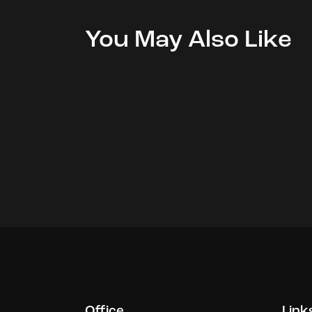
You May Also Like
Office
Link