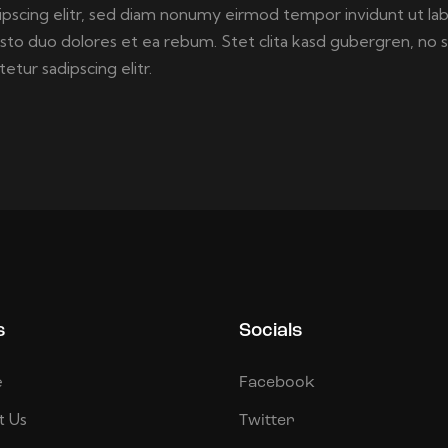
ipscing elitr, sed diam nonumy eirmod tempor invidunt ut la
usto duo dolores et ea rebum. Stet clita kasd gubergren, no 
tur sadipscing elitr.
s
Socials
e
Facebook
t Us
Twitter