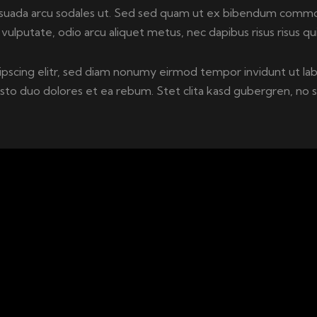
suada arcu sodales ut. Sed sed quam ut ex bibendum commod
vulputate, odio arcu aliquet metus, nec dapibus risus risus qui
ipscing elitr, sed diam nonumy eirmod tempor invidunt ut la
usto duo dolores et ea rebum. Stet clita kasd gubergren, no 