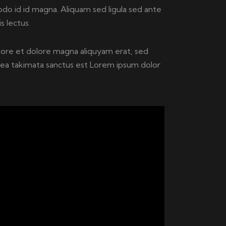
o id id magna. Aliquam sed ligula sed ante
s lectus.
bore et dolore magna aliquyam erat, sed
sea takimata sanctus est Lorem ipsum dolor