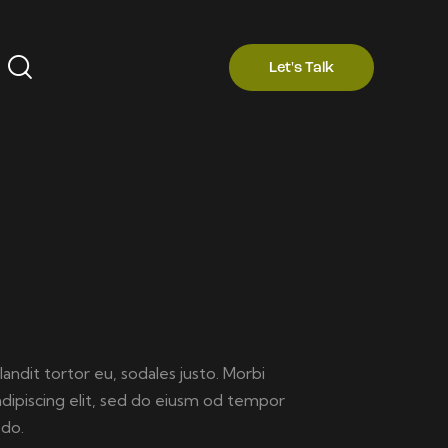
Let's Talk
landit tortor eu, sodales justo. Morbi
 adipiscing elit, sed do eiusm od tempor
 do.