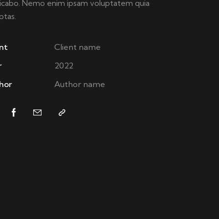
icabo. Nemo enim ipsam voluptatem quia
ptas.
nt
Client name
r
2022
hor
Author name