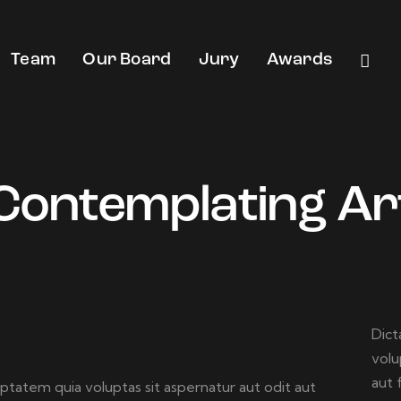
Team
Our Board
Jury
Awards
Contemplating Ar
Dict
volu
aut 
tatem quia voluptas sit aspernatur aut odit aut