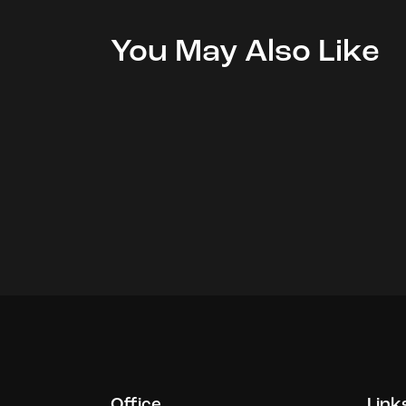
You May Also Like
Office
Link