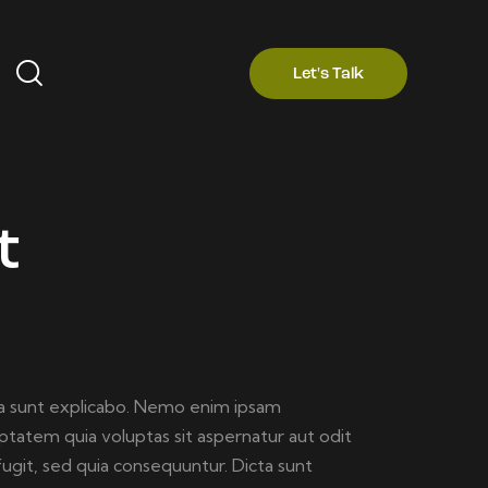
Let's Talk
t
a sunt explicabo. Nemo enim ipsam
ptatem quia voluptas sit aspernatur aut odit
fugit, sed quia consequuntur. Dicta sunt